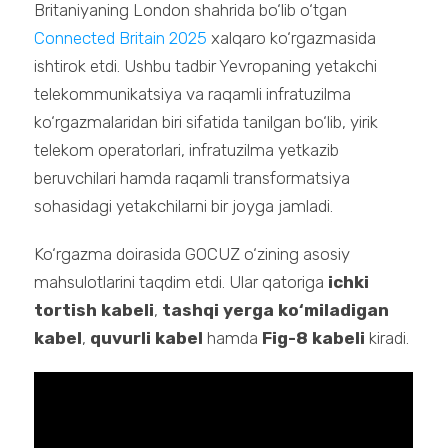
Britaniyaning London shahrida bo‘lib o‘tgan
Connected Britain 2025
xalqaro ko‘rgazmasida
ishtirok etdi. Ushbu tadbir Yevropaning yetakchi
telekommunikatsiya va raqamli infratuzilma
ko‘rgazmalaridan biri sifatida tanilgan bo‘lib, yirik
telekom operatorlari, infratuzilma yetkazib
beruvchilari hamda raqamli transformatsiya
sohasidagi yetakchilarni bir joyga jamladi.
Ko‘rgazma doirasida GOCUZ o‘zining asosiy
mahsulotlarini taqdim etdi. Ular qatoriga
ichki
tortish kabeli
,
tashqi yerga ko‘miladigan
kabel
,
quvurli kabel
hamda
Fig-8 kabeli
kiradi.