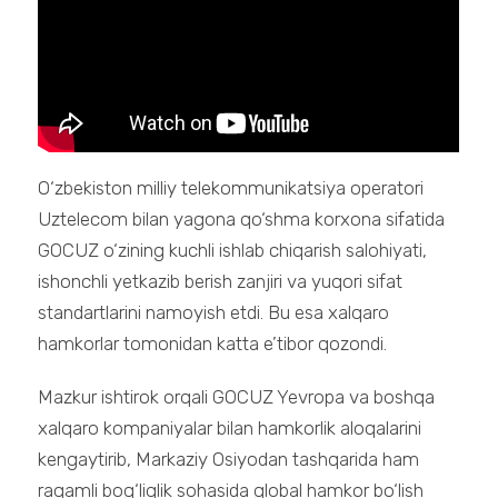
O‘zbekiston milliy telekommunikatsiya operatori
Uztelecom bilan yagona qo‘shma korxona sifatida
GOCUZ o‘zining kuchli ishlab chiqarish salohiyati,
ishonchli yetkazib berish zanjiri va yuqori sifat
standartlarini namoyish etdi. Bu esa xalqaro
hamkorlar tomonidan katta e’tibor qozondi.
Mazkur ishtirok orqali GOCUZ Yevropa va boshqa
xalqaro kompaniyalar bilan hamkorlik aloqalarini
kengaytirib, Markaziy Osiyodan tashqarida ham
raqamli bog‘liqlik sohasida global hamkor bo‘lish