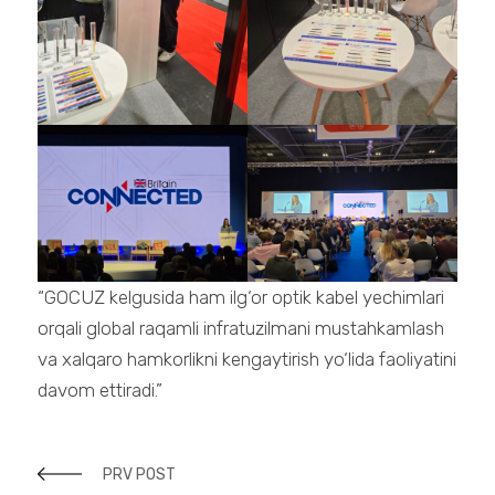
“GOCUZ kelgusida ham ilg‘or optik kabel yechimlari
orqali global raqamli infratuzilmani mustahkamlash
va xalqaro hamkorlikni kengaytirish yo‘lida faoliyatini
davom ettiradi.”
PRV POST